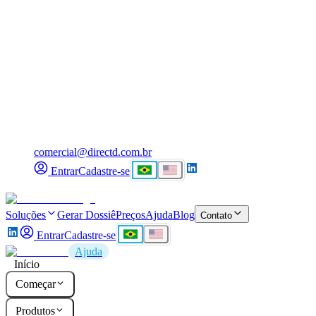
comercial@directd.com.br
Entrar
Cadastre-se
Soluções
Gerar Dossiê
Preços
Ajuda
Blog
Contato
Entrar
Cadastre-se
Ajuda
Início
Começar
Produtos