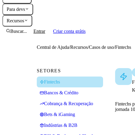
Para devs
Recursos
Buscar...
Entrar
Criar conta grátis
Central de Ajuda
/
Recursos
/
Casos de uso
/
Fintechs
SETORES
Fintechs
F
K
Bancos & Crédito
Cobrança & Recuperação
Fintechs p
jornada 10
Bets & iGaming
Indústrias & B2B