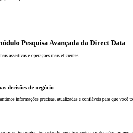
módulo Pesquisa Avançada da Direct Data
ais assertivas e operações mais eficientes.
uas
decisões de negócio
rantimos
informações precisas, atualizadas e confiáveis
para que você t
zados ou incorretos, impactando negativamente suas decisões, aumentan