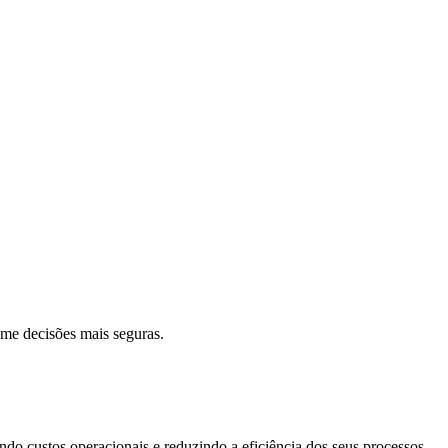
ome
decisões mais seguras
.
do custos operacionais e reduzindo a eficiência dos seus processos.