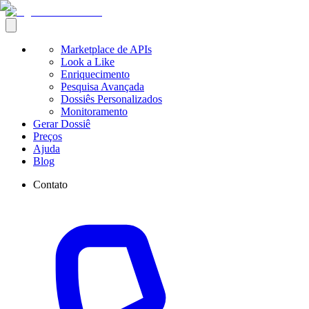
Marketplace de APIs
Look a Like
Enriquecimento
Pesquisa Avançada
Dossiês Personalizados
Monitoramento
Gerar Dossiê
Preços
Ajuda
Blog
Contato