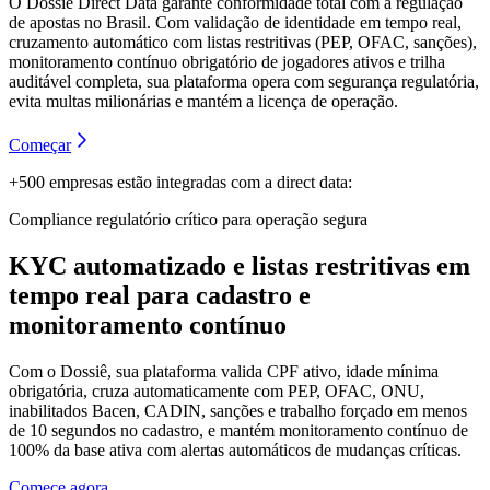
O Dossiê Direct Data garante conformidade total com a regulação
de apostas no Brasil. Com validação de identidade em tempo real,
cruzamento automático com listas restritivas (PEP, OFAC, sanções),
monitoramento contínuo obrigatório de jogadores ativos e trilha
auditável completa, sua plataforma opera com segurança regulatória,
evita multas milionárias e mantém a licença de operação.
Começar
+500 empresas estão integradas com a direct data:
Compliance regulatório crítico para operação segura
KYC automatizado e listas restritivas em
tempo real para cadastro e
monitoramento contínuo
Com o Dossiê, sua plataforma valida CPF ativo, idade mínima
obrigatória, cruza automaticamente com PEP, OFAC, ONU,
inabilitados Bacen, CADIN, sanções e trabalho forçado em menos
de 10 segundos no cadastro, e mantém monitoramento contínuo de
100% da base ativa com alertas automáticos de mudanças críticas.
Comece agora