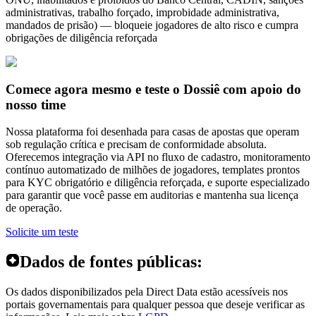
administrativas, trabalho forçado, improbidade administrativa,
mandados de prisão) — bloqueie jogadores de alto risco e cumpra
obrigações de diligência reforçada
Comece agora mesmo e teste o Dossiê com apoio do
nosso time
Nossa plataforma foi desenhada para casas de apostas que operam
sob regulação crítica e precisam de conformidade absoluta.
Oferecemos integração via API no fluxo de cadastro, monitoramento
contínuo automatizado de milhões de jogadores, templates prontos
para KYC obrigatório e diligência reforçada, e suporte especializado
para garantir que você passe em auditorias e mantenha sua licença
de operação.
Solicite um teste
Dados de fontes públicas:
Os dados disponibilizados pela Direct Data estão acessíveis nos
portais governamentais para qualquer pessoa que deseje verificar as