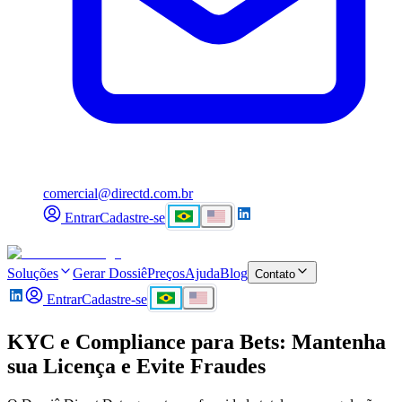
comercial@directd.com.br
Entrar
Cadastre-se
Soluções
Gerar Dossiê
Preços
Ajuda
Blog
Contato
Entrar
Cadastre-se
KYC e Compliance para Bets: Mantenha
sua Licença e Evite Fraudes