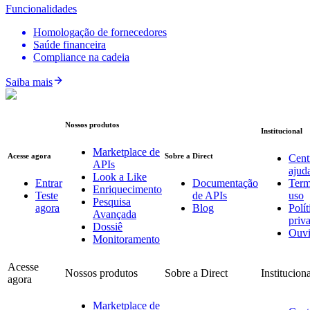
Funcionalidades
Homologação de fornecedores
Saúde financeira
Compliance na cadeia
Saiba mais
Nossos produtos
Institucional
Marketplace de
Acesse agora
Sobre a Direct
Cent
APIs
ajud
Look a Like
Entrar
Documentação
Term
Enriquecimento
Teste
de APIs
uso
Pesquisa
agora
Blog
Polít
Avançada
priv
Dossiê
Ouvi
Monitoramento
Acesse
Nossos produtos
Sobre a Direct
Institucion
agora
Marketplace de