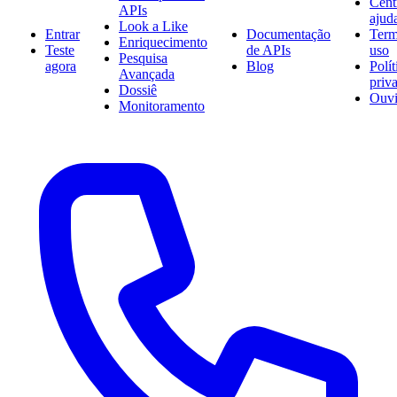
Cent
APIs
ajud
Look a Like
Entrar
Documentação
Term
Enriquecimento
Teste
de APIs
uso
Pesquisa
agora
Blog
Polít
Avançada
priv
Dossiê
Ouvi
Monitoramento