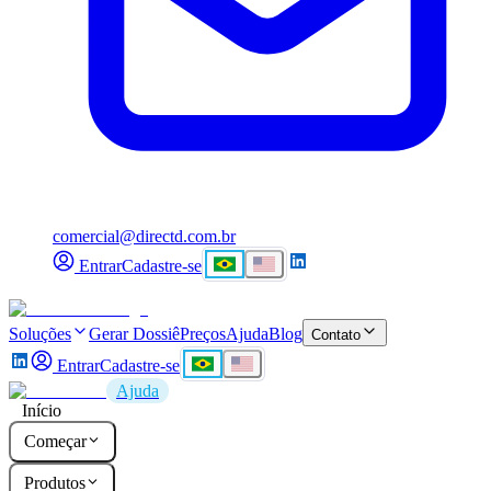
comercial@directd.com.br
Entrar
Cadastre-se
Soluções
Gerar Dossiê
Preços
Ajuda
Blog
Contato
Entrar
Cadastre-se
Ajuda
Início
Começar
Produtos