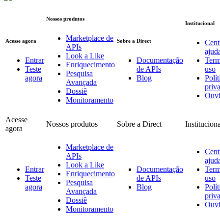
Nossos produtos
Institucional
Marketplace de
Acesse agora
Sobre a Direct
Cent
APIs
ajud
Look a Like
Entrar
Documentação
Term
Enriquecimento
Teste
de APIs
uso
Pesquisa
agora
Blog
Polít
Avançada
priv
Dossiê
Ouvi
Monitoramento
Acesse
Nossos produtos
Sobre a Direct
Institucion
agora
Marketplace de
Cent
APIs
ajud
Look a Like
Entrar
Documentação
Term
Enriquecimento
Teste
de APIs
uso
Pesquisa
agora
Blog
Polít
Avançada
priv
Dossiê
Ouvi
Monitoramento