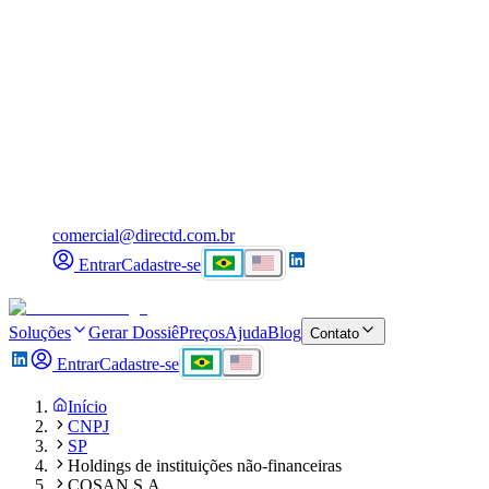
comercial@directd.com.br
Entrar
Cadastre-se
Soluções
Gerar Dossiê
Preços
Ajuda
Blog
Contato
Entrar
Cadastre-se
Início
CNPJ
SP
Holdings de instituições não-financeiras
COSAN S.A.