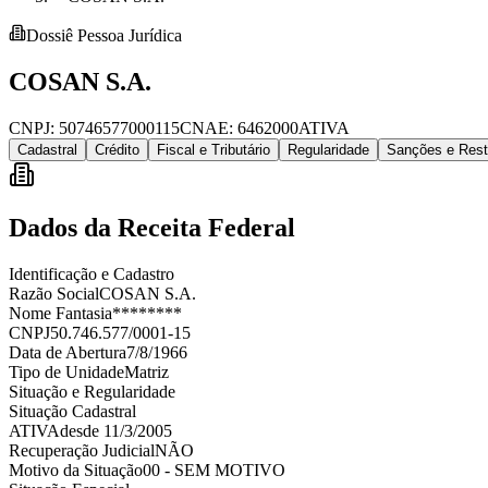
Dossiê Pessoa Jurídica
COSAN S.A.
CNPJ:
50746577000115
CNAE:
6462000
ATIVA
Cadastral
Crédito
Fiscal e Tributário
Regularidade
Sanções e Rest
Dados da Receita Federal
Identificação e Cadastro
Razão Social
COSAN S.A.
Nome Fantasia
********
CNPJ
50.746.577/0001-15
Data de Abertura
7/8/1966
Tipo de Unidade
Matriz
Situação e Regularidade
Situação Cadastral
ATIVA
desde
11/3/2005
Recuperação Judicial
NÃO
Motivo da Situação
00 - SEM MOTIVO