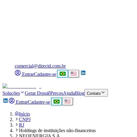
comercial@directd.com.br
Entrar
Cadastre-se
Soluções
Gerar Dossiê
Preços
Ajuda
Blog
Contato
Entrar
Cadastre-se
Início
CNPJ
RJ
Holdings de instituições não-financeiras
NEOENERGIA S.A