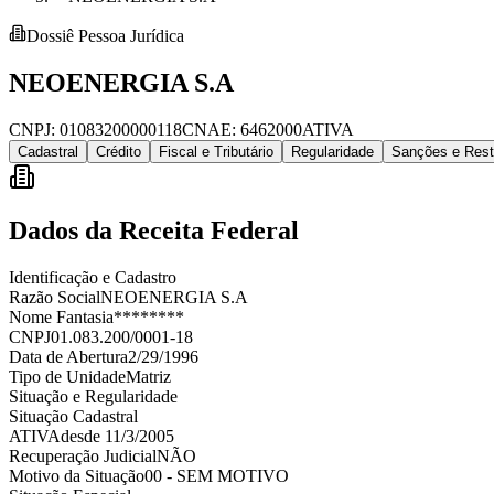
Dossiê Pessoa Jurídica
NEOENERGIA S.A
CNPJ:
01083200000118
CNAE:
6462000
ATIVA
Cadastral
Crédito
Fiscal e Tributário
Regularidade
Sanções e Rest
Dados da Receita Federal
Identificação e Cadastro
Razão Social
NEOENERGIA S.A
Nome Fantasia
********
CNPJ
01.083.200/0001-18
Data de Abertura
2/29/1996
Tipo de Unidade
Matriz
Situação e Regularidade
Situação Cadastral
ATIVA
desde
11/3/2005
Recuperação Judicial
NÃO
Motivo da Situação
00 - SEM MOTIVO