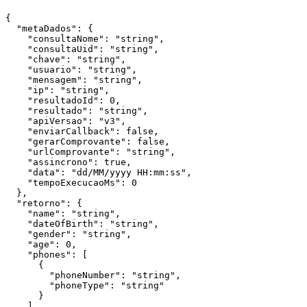
{

  "metaDados": {

    "consultaNome": "string",

    "consultaUid": "string",

    "chave": "string",

    "usuario": "string",

    "mensagem": "string",

    "ip": "string",

    "resultadoId": 0,

    "resultado": "string",

    "apiVersao": "v3",

    "enviarCallback": false,

    "gerarComprovante": false,

    "urlComprovante": "string",

    "assincrono": true,

    "data": "dd/MM/yyyy HH:mm:ss",

    "tempoExecucaoMs": 0

  },

  "retorno": {

    "name": "string",

    "dateOfBirth": "string",

    "gender": "string",

    "age": 0,

    "phones": [

      {

        "phoneNumber": "string",

        "phoneType": "string"

      }

    ],
