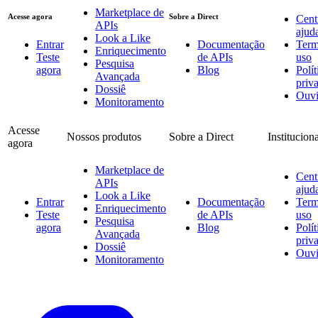
Marketplace de
Acesse agora
Sobre a Direct
Cent
APIs
ajud
Look a Like
Entrar
Documentação
Term
Enriquecimento
Teste
de APIs
uso
Pesquisa
agora
Blog
Polít
Avançada
priv
Dossiê
Ouvi
Monitoramento
Acesse
Nossos produtos
Sobre a Direct
Institucion
agora
Marketplace de
Cent
APIs
ajud
Look a Like
Entrar
Documentação
Term
Enriquecimento
Teste
de APIs
uso
Pesquisa
agora
Blog
Polít
Avançada
priv
Dossiê
Ouvi
Monitoramento