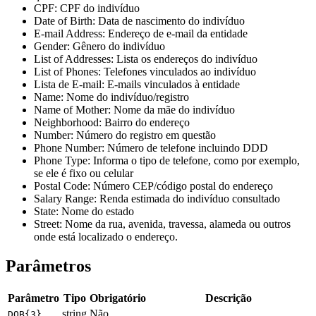
CPF
: CPF do indivíduo
Date of Birth
: Data de nascimento do indivíduo
E-mail Address
: Endereço de e-mail da entidade
Gender
: Gênero do indivíduo
List of Addresses
: Lista os endereços do indivíduo
List of Phones
: Telefones vinculados ao indivíduo
Lista de E-mail
: E-mails vinculados à entidade
Name
: Nome do indivíduo/registro
Name of Mother
: Nome da mãe do indivíduo
Neighborhood
: Bairro do endereço
Number
: Número do registro em questão
Phone Number
: Número de telefone incluindo DDD
Phone Type
: Informa o tipo de telefone, como por exemplo,
se ele é fixo ou celular
Postal Code
: Número CEP/código postal do endereço
Salary Range
: Renda estimada do indivíduo consultado
State
: Nome do estado
Street
: Nome da rua, avenida, travessa, alameda ou outros
onde está localizado o endereço.
Parâmetros
Parâmetro
Tipo
Obrigatório
Descrição
string
Não
DOB{3}