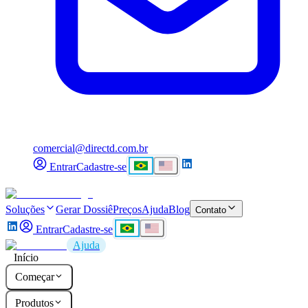
comercial@directd.com.br
Entrar
Cadastre-se
Soluções
Gerar Dossiê
Preços
Ajuda
Blog
Contato
Entrar
Cadastre-se
Ajuda
Início
Começar
Produtos