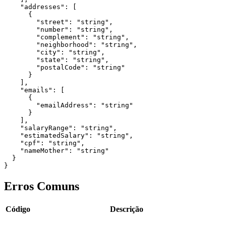
    "addresses": [

      {

        "street": "string",

        "number": "string",

        "complement": "string",

        "neighborhood": "string",

        "city": "string",

        "state": "string",

        "postalCode": "string"

      }

    ],

    "emails": [

      {

        "emailAddress": "string"

      }

    ],

    "salaryRange": "string",

    "estimatedSalary": "string",

    "cpf": "string",

    "nameMother": "string"

  }

}
Erros Comuns
Código
Descrição