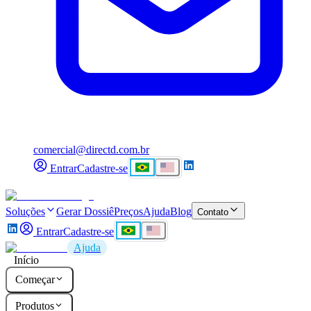
comercial@directd.com.br
Entrar
Cadastre-se
Soluções
Gerar Dossiê
Preços
Ajuda
Blog
Contato
Entrar
Cadastre-se
Ajuda
Início
Começar
Produtos