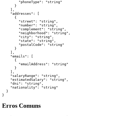
        "phoneType": "string"

      }

    ],

    "addresses": [

      {

        "street": "string",

        "number": "string",

        "complement": "string",

        "neighborhood": "string",

        "city": "string",

        "state": "string",

        "postalCode": "string"

      }

    ],

    "emails": [

      {

        "emailAddress": "string"

      }

    ],

    "salaryRange": "string",

    "estimatedSalary": "string",

    "dni": "string",

    "nationality": "string"

  }

}
Erros Comuns