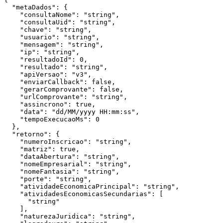
  "metaDados": {

    "consultaNome": "string",

    "consultaUid": "string",

    "chave": "string",

    "usuario": "string",

    "mensagem": "string",

    "ip": "string",

    "resultadoId": 0,

    "resultado": "string",

    "apiVersao": "v3",

    "enviarCallback": false,

    "gerarComprovante": false,

    "urlComprovante": "string",

    "assincrono": true,

    "data": "dd/MM/yyyy HH:mm:ss",

    "tempoExecucaoMs": 0

  },

  "retorno": {

    "numeroInscricao": "string",

    "matriz": true,

    "dataAbertura": "string",

    "nomeEmpresarial": "string",

    "nomeFantasia": "string",

    "porte": "string",

    "atividadeEconomicaPrincipal": "string",

    "atividadesEconomicasSecundarias": [

      "string"

    ],

    "naturezaJuridica": "string",
