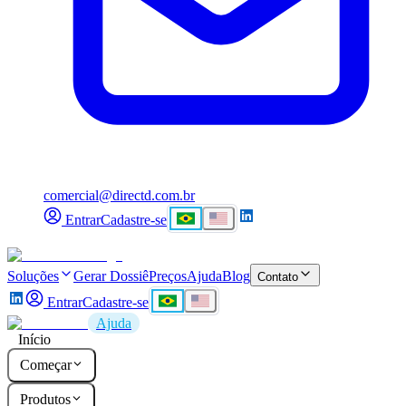
comercial@directd.com.br
Entrar
Cadastre-se
Soluções
Gerar Dossiê
Preços
Ajuda
Blog
Contato
Entrar
Cadastre-se
Ajuda
Início
Começar
Produtos