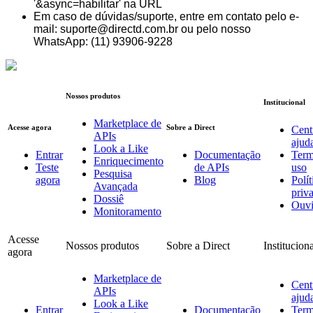
'&async=habilitar' na URL
Em caso de dúvidas/suporte, entre em contato pelo e-
mail: suporte@directd.com.br ou pelo nosso
WhatsApp: (11) 93906-9228
Nossos produtos
Institucional
Marketplace de
Acesse agora
Sobre a Direct
Cent
APIs
ajud
Look a Like
Entrar
Documentação
Term
Enriquecimento
Teste
de APIs
uso
Pesquisa
agora
Blog
Polít
Avançada
priv
Dossiê
Ouvi
Monitoramento
Acesse
Nossos produtos
Sobre a Direct
Institucion
agora
Marketplace de
Cent
APIs
ajud
Look a Like
Entrar
Documentação
Term