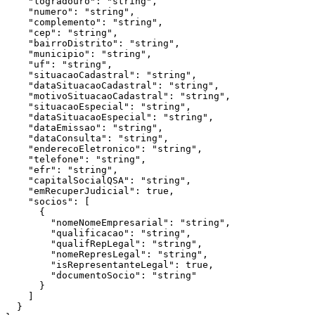
    "logradouro": "string",

    "numero": "string",

    "complemento": "string",

    "cep": "string",

    "bairroDistrito": "string",

    "municipio": "string",

    "uf": "string",

    "situacaoCadastral": "string",

    "dataSituacaoCadastral": "string",

    "motivoSituacaoCadastral": "string",

    "situacaoEspecial": "string",

    "dataSituacaoEspecial": "string",

    "dataEmissao": "string",

    "dataConsulta": "string",

    "enderecoEletronico": "string",

    "telefone": "string",

    "efr": "string",

    "capitalSocialQSA": "string",

    "emRecuperJudicial": true,

    "socios": [

      {

        "nomeNomeEmpresarial": "string",

        "qualificacao": "string",

        "qualifRepLegal": "string",

        "nomeRepresLegal": "string",

        "isRepresentanteLegal": true,

        "documentoSocio": "string"

      }

    ]

  }
