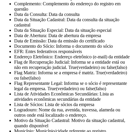
Complemento
: Complemento do endereço do registro em
questão
Data da Consulta
: Data da consulta
Data da Situação Cadastral
: Data da consulta da situação
cadastral
Data da Situação Especial
: Data da situação especial
Data de Abertura
: Data de abertura da empresa
Data de Emissão
: Data da emissão do certificado
Documento do Sócio
: Informa o documento do sócio
EFR
: Entes federativos responsáveis
Endereço Eletrônico
: Endereço eletrônico (e-mail) da entidade
Flag de Recuperação Judicial
: Informa se a entidade está ou
não em recuperação judicial. True(verdadeiro) ou false(falso)
Flag Matriz
: Informa se a empresa é matriz. True(verdadeiro)
ou false(falso)
Flag Representante Legal
: Informa se o sócio é representante
legal da empresa. True(verdadeiro) ou false(falso)
Lista de Atividades Econômicas Secundárias
: Lista as
atividades econômicas secundárias da entidade
Lista de Sócios
: Lista de sócios da empresa
Logradouro
: Nome da rua, avenida, travessa, alameda ou
outros onde está localizado o endereço.
Motivo da Situação Cadastral
: Motivo da situação cadastral,
quando disponível
Município
: Município/cidade referente ao registro