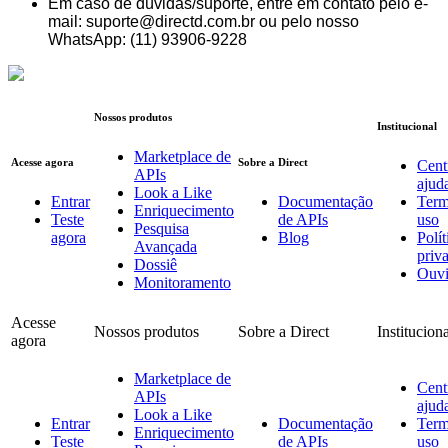
Em caso de dúvidas/suporte, entre em contato pelo e-
mail: suporte@directd.com.br ou pelo nosso
WhatsApp: (11) 93906-9228
Nossos produtos
Institucional
Marketplace de
Acesse agora
Sobre a Direct
Cent
APIs
ajud
Look a Like
Entrar
Documentação
Term
Enriquecimento
Teste
de APIs
uso
Pesquisa
agora
Blog
Polít
Avançada
priv
Dossiê
Ouvi
Monitoramento
Acesse
Nossos produtos
Sobre a Direct
Institucion
agora
Marketplace de
Cent
APIs
ajud
Look a Like
Entrar
Documentação
Term
Enriquecimento
Teste
de APIs
uso