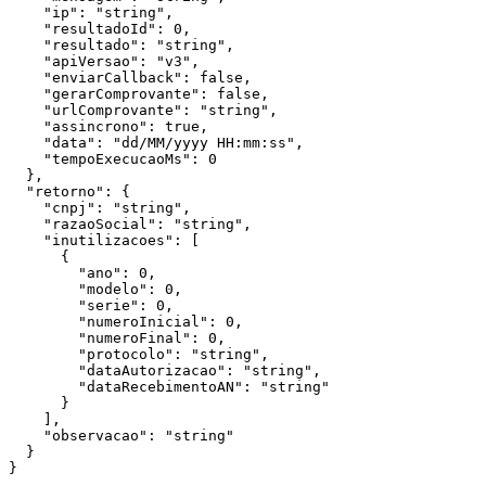
    "ip": "string",

    "resultadoId": 0,

    "resultado": "string",

    "apiVersao": "v3",

    "enviarCallback": false,

    "gerarComprovante": false,

    "urlComprovante": "string",

    "assincrono": true,

    "data": "dd/MM/yyyy HH:mm:ss",

    "tempoExecucaoMs": 0

  },

  "retorno": {

    "cnpj": "string",

    "razaoSocial": "string",

    "inutilizacoes": [

      {

        "ano": 0,

        "modelo": 0,

        "serie": 0,

        "numeroInicial": 0,

        "numeroFinal": 0,

        "protocolo": "string",

        "dataAutorizacao": "string",

        "dataRecebimentoAN": "string"

      }

    ],

    "observacao": "string"

  }

}