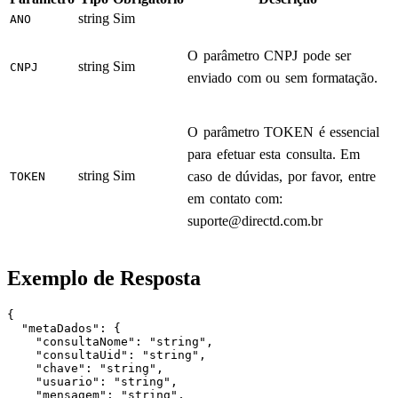
string
Sim
ANO
O parâmetro CNPJ pode ser
string
Sim
CNPJ
enviado com ou sem formatação.
O parâmetro TOKEN é essencial
para efetuar esta consulta. Em
string
Sim
caso de dúvidas, por favor, entre
TOKEN
em contato com:
suporte@directd.com.br
Exemplo de Resposta
{

  "metaDados": {

    "consultaNome": "string",

    "consultaUid": "string",

    "chave": "string",

    "usuario": "string",

    "mensagem": "string",
