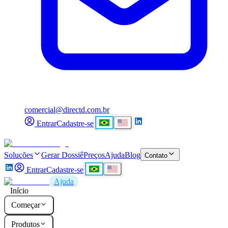
comercial@directd.com.br
Entrar
Cadastre-se
Soluções
Gerar Dossiê
Preços
Ajuda
Blog
Contato
Entrar
Cadastre-se
Ajuda
Início
Começar
Produtos