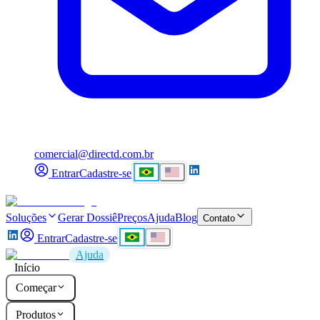
comercial@directd.com.br
Entrar
Cadastre-se
Soluções
Gerar Dossiê
Preços
Ajuda
Blog
Contato
Entrar
Cadastre-se
Ajuda
Início
Começar
Produtos