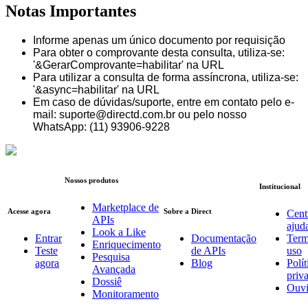
Notas Importantes
Informe apenas um único documento por requisição
Para obter o comprovante desta consulta, utiliza-se:
'&GerarComprovante=habilitar' na URL
Para utilizar a consulta de forma assíncrona, utiliza-se:
'&async=habilitar' na URL
Em caso de dúvidas/suporte, entre em contato pelo e-
mail: suporte@directd.com.br ou pelo nosso
WhatsApp: (11) 93906-9228
Nossos produtos
Institucional
Marketplace de
Acesse agora
Sobre a Direct
Cent
APIs
ajud
Look a Like
Entrar
Documentação
Term
Enriquecimento
Teste
de APIs
uso
Pesquisa
agora
Blog
Polít
Avançada
priv
Dossiê
Ouvi
Monitoramento