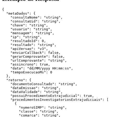
{

  "metaDados": {

    "consultaNome": "string",

    "consultaUid": "string",

    "chave": "string",

    "usuario": "string",

    "mensagem": "string",

    "ip": "string",

    "resultadoId": 0,

    "resultado": "string",

    "apiVersao": "v3",

    "enviarCallback": false,

    "gerarComprovante": false,

    "urlComprovante": "string",

    "assincrono": true,

    "data": "dd/MM/yyyy HH:mm:ss",

    "tempoExecucaoMs": 0

  },

  "retorno": {

    "documentoConsultado": "string",

    "dataEmissao": "string",

    "dataValidade": "string",

    "possuiProcedimentoExtrajudicial": true,

    "procedimentosInvestigatoriosExtrajudiciais": [

      {

        "numeroSIMP": "string",

        "classe": "string",

        "comarca": "string",
