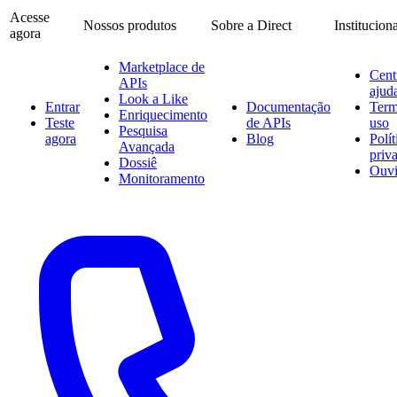
Acesse
Nossos produtos
Sobre a Direct
Institucion
agora
Marketplace de
Cent
APIs
ajud
Look a Like
Entrar
Documentação
Term
Enriquecimento
Teste
de APIs
uso
Pesquisa
agora
Blog
Polít
Avançada
priv
Dossiê
Ouvi
Monitoramento