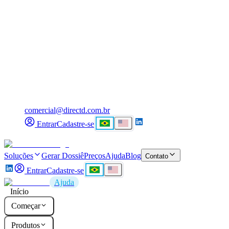
comercial@directd.com.br
Entrar
Cadastre-se
Soluções
Gerar Dossiê
Preços
Ajuda
Blog
Contato
Entrar
Cadastre-se
Ajuda
Início
Começar
Produtos