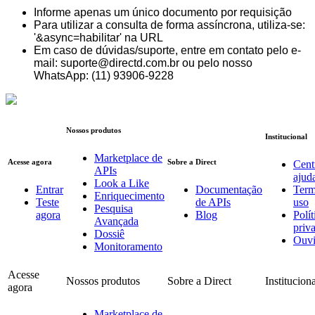
Informe apenas um único documento por requisição
Para utilizar a consulta de forma assíncrona, utiliza-se:
'&async=habilitar' na URL
Em caso de dúvidas/suporte, entre em contato pelo e-
mail: suporte@directd.com.br ou pelo nosso
WhatsApp: (11) 93906-9228
Nossos produtos
Institucional
Marketplace de
Acesse agora
Sobre a Direct
Cent
APIs
ajud
Look a Like
Entrar
Documentação
Term
Enriquecimento
Teste
de APIs
uso
Pesquisa
agora
Blog
Polít
Avançada
priv
Dossiê
Ouvi
Monitoramento
Acesse
Nossos produtos
Sobre a Direct
Institucion
agora
Marketplace de