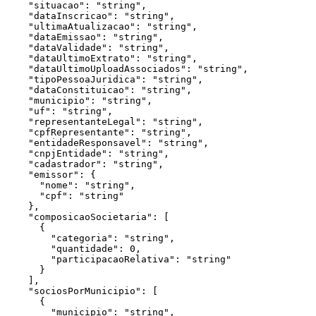
    "situacao": "string",

    "dataInscricao": "string",

    "ultimaAtualizacao": "string",

    "dataEmissao": "string",

    "dataValidade": "string",

    "dataUltimoExtrato": "string",

    "dataUltimoUploadAssociados": "string",

    "tipoPessoaJuridica": "string",

    "dataConstituicao": "string",

    "municipio": "string",

    "uf": "string",

    "representanteLegal": "string",

    "cpfRepresentante": "string",

    "entidadeResponsavel": "string",

    "cnpjEntidade": "string",

    "cadastrador": "string",

    "emissor": {

      "nome": "string",

      "cpf": "string"

    },

    "composicaoSocietaria": [

      {

        "categoria": "string",

        "quantidade": 0,

        "participacaoRelativa": "string"

      }

    ],

    "sociosPorMunicipio": [

      {

        "municipio": "string",
