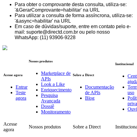
Para obter o comprovante desta consulta, utiliza-se:
'&GerarComprovante=habilitar' na URL
Para utilizar a consulta de forma assíncrona, utiliza-se:
'&async=habilitar' na URL
Em caso de dúvidas/suporte, entre em contato pelo e-
mail: suporte@directd.com.br ou pelo nosso
WhatsApp: (11) 93906-9228
Nossos produtos
Institucional
Marketplace de
Acesse agora
Sobre a Direct
Cent
APIs
ajud
Look a Like
Entrar
Documentação
Term
Enriquecimento
Teste
de APIs
uso
Pesquisa
agora
Blog
Polít
Avançada
priv
Dossiê
Ouvi
Monitoramento
Acesse
Nossos produtos
Sobre a Direct
Institucion
agora