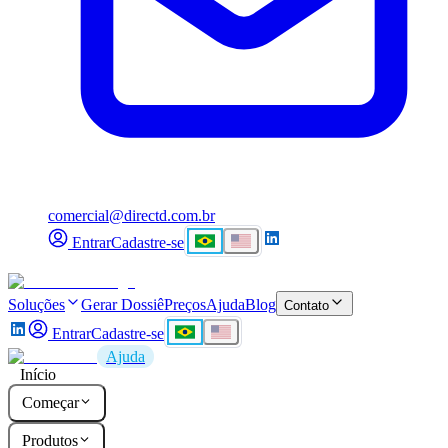
comercial@directd.com.br
Entrar
Cadastre-se
Soluções
Gerar Dossiê
Preços
Ajuda
Blog
Contato
Entrar
Cadastre-se
Ajuda
Início
Começar
Produtos