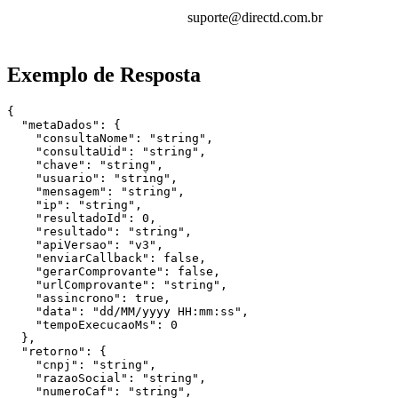
suporte@directd.com.br
Exemplo de Resposta
{

  "metaDados": {

    "consultaNome": "string",

    "consultaUid": "string",

    "chave": "string",

    "usuario": "string",

    "mensagem": "string",

    "ip": "string",

    "resultadoId": 0,

    "resultado": "string",

    "apiVersao": "v3",

    "enviarCallback": false,

    "gerarComprovante": false,

    "urlComprovante": "string",

    "assincrono": true,

    "data": "dd/MM/yyyy HH:mm:ss",

    "tempoExecucaoMs": 0

  },

  "retorno": {

    "cnpj": "string",

    "razaoSocial": "string",

    "numeroCaf": "string",
