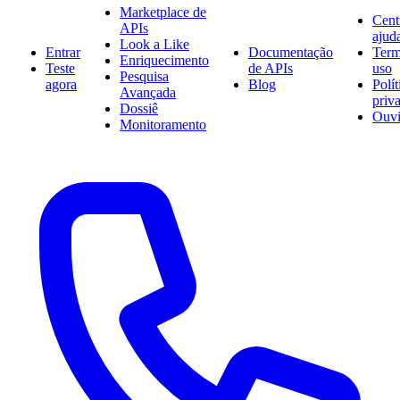
Marketplace de
Cent
APIs
ajud
Look a Like
Entrar
Documentação
Term
Enriquecimento
Teste
de APIs
uso
Pesquisa
agora
Blog
Polít
Avançada
priv
Dossiê
Ouvi
Monitoramento