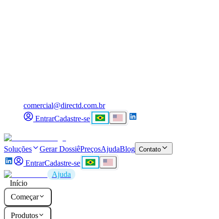
comercial@directd.com.br
Entrar
Cadastre-se
Soluções
Gerar Dossiê
Preços
Ajuda
Blog
Contato
Entrar
Cadastre-se
Ajuda
Início
Começar
Produtos