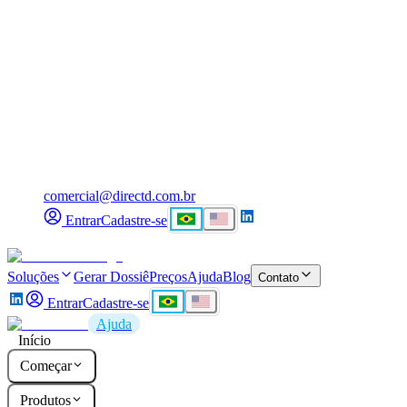
comercial@directd.com.br
Entrar
Cadastre-se
Soluções
Gerar Dossiê
Preços
Ajuda
Blog
Contato
Entrar
Cadastre-se
Ajuda
Início
Começar
Produtos