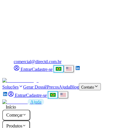
comercial@directd.com.br
Entrar
Cadastre-se
Soluções
Gerar Dossiê
Preços
Ajuda
Blog
Contato
Entrar
Cadastre-se
Ajuda
Início
Começar
Produtos