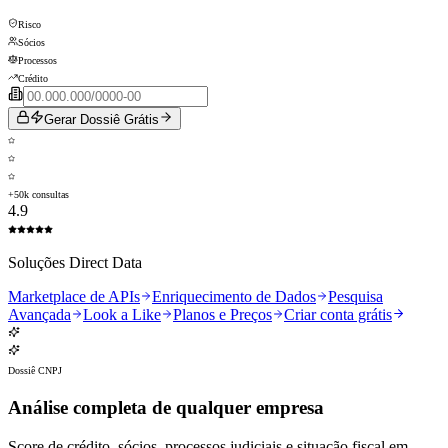
Risco
Sócios
Processos
Crédito
Gerar Dossiê Grátis
+50k consultas
4.9
Soluções Direct Data
Marketplace de APIs
Enriquecimento de Dados
Pesquisa
Avançada
Look a Like
Planos e Preços
Criar conta grátis
Dossiê CNPJ
Análise completa de
qualquer empresa
Score de crédito, sócios, processos judiciais e situação fiscal em