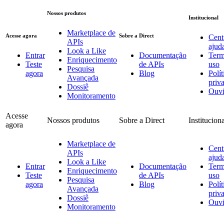
Nossos produtos
Institucional
Marketplace de
Acesse agora
Sobre a Direct
Cent
APIs
ajud
Look a Like
Entrar
Documentação
Term
Enriquecimento
Teste
de APIs
uso
Pesquisa
agora
Blog
Polít
Avançada
priv
Dossiê
Ouvi
Monitoramento
Acesse
Nossos produtos
Sobre a Direct
Institucion
agora
Marketplace de
Cent
APIs
ajud
Look a Like
Entrar
Documentação
Term
Enriquecimento
Teste
de APIs
uso
Pesquisa
agora
Blog
Polít
Avançada
priv
Dossiê
Ouvi
Monitoramento